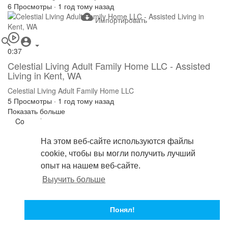
6 Просмотры
·
1 год тому назад
Импортировать
0:37
Celestial Living Adult Family Home LLC - Assisted
Living in Kent, WA
Celestial Living Adult Family Home LLC
5 Просмотры
·
1 год тому назад
Показать больше
Copyright © 2026 . Все права защищены.
Условия эксплуатации
политика конфиденциальности
На этом веб-сайте используются файлы
О нас
cookie, чтобы вы могли получить лучший
Свяжитесь с нами
опыт на нашем веб-сайте.
язык
Выучить больше
Понял!