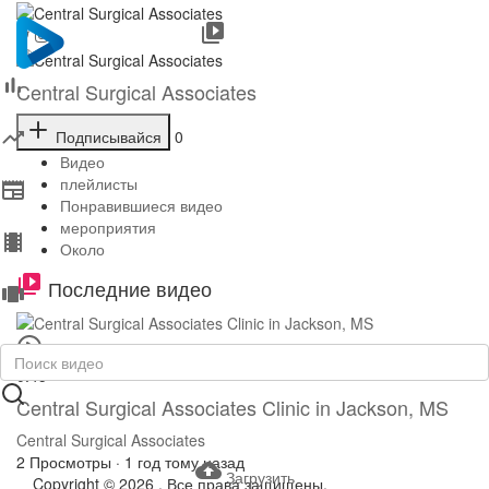
Central Surgical Associates
Подписывайся
0
Видео
плейлисты
Понравившиеся видео
мероприятия
Около
Последние видео
0:45
Central Surgical Associates Clinic in Jackson, MS
Central Surgical Associates
2 Просмотры
·
1 год тому назад
Загрузить
Copyright © 2026 . Все права защищены.