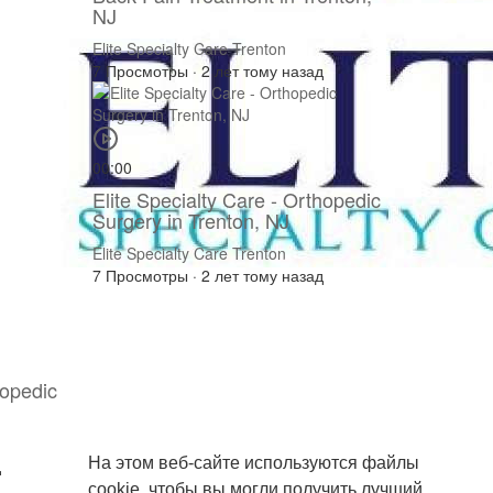
NJ
Elite Specialty Care Trenton
7 Просмотры
·
2 лет тому назад
00:00
Elite Specialty Care - Orthopedic
Surgery in Trenton, NJ
Elite Specialty Care Trenton
7 Просмотры
·
2 лет тому назад
hopedic
На этом веб-сайте используются файлы
д
cookie, чтобы вы могли получить лучший