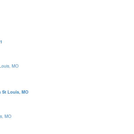
41
n St Louis, MO