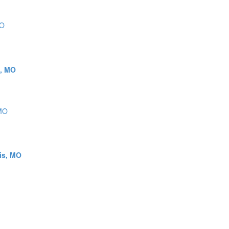
s, MO
uis, MO