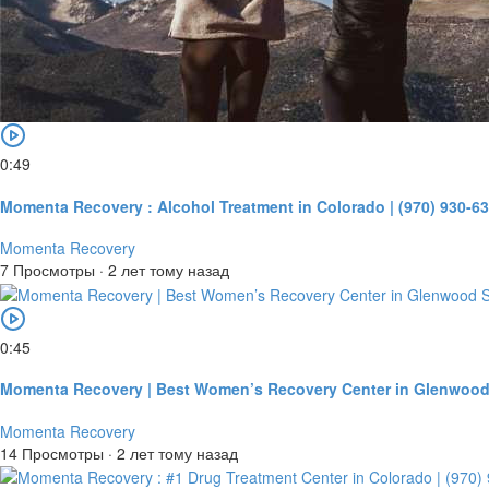
0:49
Momenta Recovery : Alcohol Treatment in Colorado | (970) 930-6
Momenta Recovery
7 Просмотры
·
2 лет тому назад
0:45
Momenta Recovery | Best Women’s Recovery Center in Glenwood
Momenta Recovery
14 Просмотры
·
2 лет тому назад