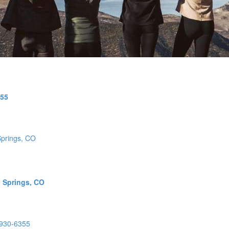
355
 Springs, CO