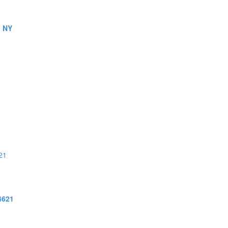
, NY
4621