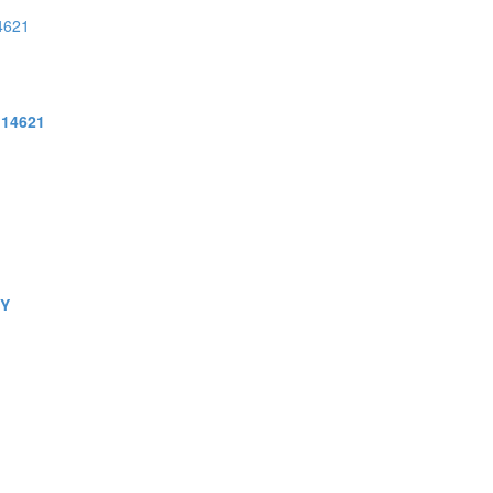
 14621
NY