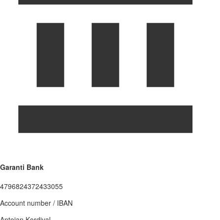
Garanti Bank
4796824372433055
Account number / IBAN
Antoian Kordiyal