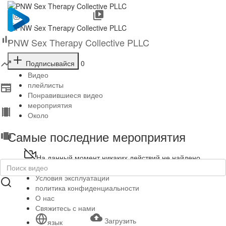
PNW Sex Therapy Collective PLLC
Подписывайся
0
Видео
плейлисты
Понравившиеся видео
мероприятия
Около
Самые последние мероприятия
На данный момент никаких действий не найдено.
Copyright © 2026 . Все права защищены.
Условия эксплуатации
политика конфиденциальности
О нас
Свяжитесь с нами
Загрузить
язык