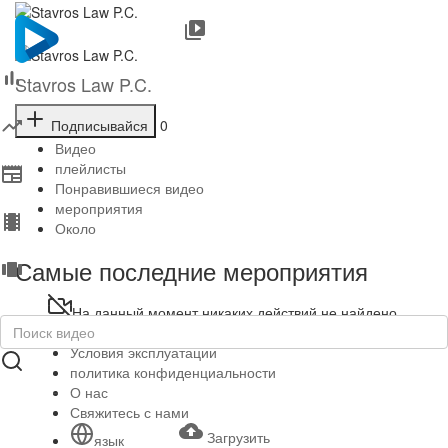
Stavros Law P.C.
Подписывайся
0
Видео
плейлисты
Понравившиеся видео
мероприятия
Около
Самые последние мероприятия
На данный момент никаких действий не найдено.
Copyright © 2026 . Все права защищены.
Условия эксплуатации
политика конфиденциальности
О нас
Свяжитесь с нами
Загрузить
язык