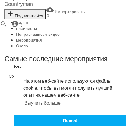
Countryman
Импортировать
Подписывайся
0
Видео
плейлисты
Понравившиеся видео
мероприятия
Около
Самые последние мероприятия
На данный момент никаких действий не найдено.
Copyright © 2026 . Все права защищены.
На этом веб-сайте используются файлы
Условия эксплуатации
политика конфиденциальности
cookie, чтобы вы могли получить лучший
О нас
опыт на нашем веб-сайте.
Свяжитесь с нами
Выучить больше
язык
Понял!