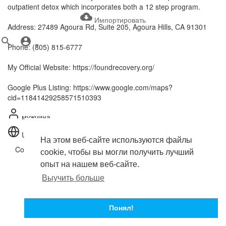
outpatient detox which incorporates both a 12 step program.
Импортировать
Address: 27489 Agoura Rd, Suite 205, Agoura Hills, CA 91301
Phone: (805) 815-6777
My Official Website: https://foundrecovery.org/
Google Plus Listing: https://www.google.com/maps?
cid=11841429258571510393
мужчина
United States
На этом веб-сайте используются файлы
Copyright © 2026 . Все права защищены.
cookie, чтобы вы могли получить лучший
Условия эксплуатации
опыт на нашем веб-сайте.
политика конфиденциальности
Выучить больше
О нас
Свяжитесь с нами
язык
Понял!