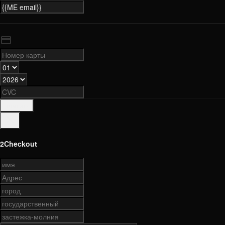
платить
2Checkout