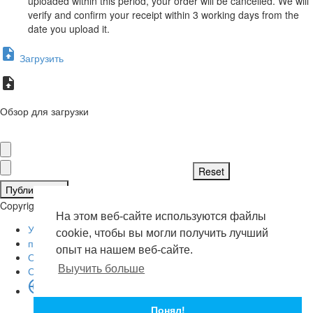
uploaded within this period, your order will be cancelled. We will
verify and confirm your receipt within 3 working days from the
date you upload it.
Загрузить
Обзор для загрузки
Публиковать
Copyright © 2026 . Все права защищены.
На этом веб-сайте используются файлы
Условия эксплуатации
cookie, чтобы вы могли получить лучший
политика конфиденциальности
опыт на нашем веб-сайте.
О нас
Выучить больше
Свяжитесь с нами
язык
English
Понял!