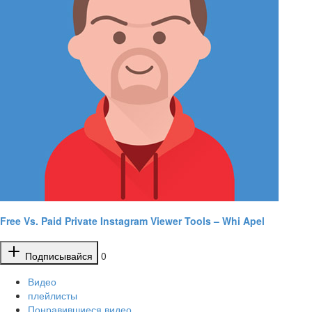
Free Vs. Paid Private Instagram Viewer Tools – Whi Apel
Подписывайся
0
Видео
плейлисты
Понравившиеся видео