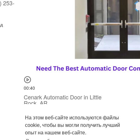
) 253-
ад
00:40
Cenark Automatic Door in Little
Rock, AR
Cenark Automatic Doors
На этом веб-сайте используются файлы
8 Просмотры
·
3 лет тому назад
cookie, чтобы вы могли получить лучший
опыт на нашем веб-сайте.