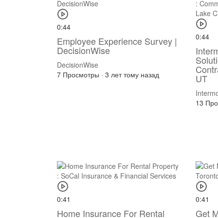
0:44
0:44
Employee Experience Survey |
DecisionWise
Inter
Solut
DecisionWise
Contr
7 Просмотры
·
3 лет тому назад
UT
Interm
13 Пр
0:41
0:41
Home Insurance For Rental
Get M