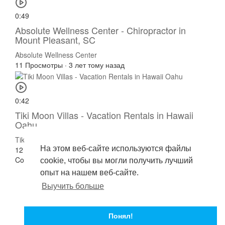
0:49
Absolute Wellness Center - Chiropractor in
Mount Pleasant, SC
Absolute Wellness Center
11 Просмотры
·
3 лет тому назад
0:42
Tiki Moon Villas - Vacation Rentals in Hawaii
Oahu
Tiki Moon Villas
На этом веб-сайте используются файлы
12 Просмотры
·
3 лет тому назад
Copyright © 2026 . Все права защищены.
cookie, чтобы вы могли получить лучший
Условия эксплуатации
опыт на нашем веб-сайте.
политика конфиденциальности
Выучить больше
О нас
Свяжитесь с нами
RSS
Понял!
язык