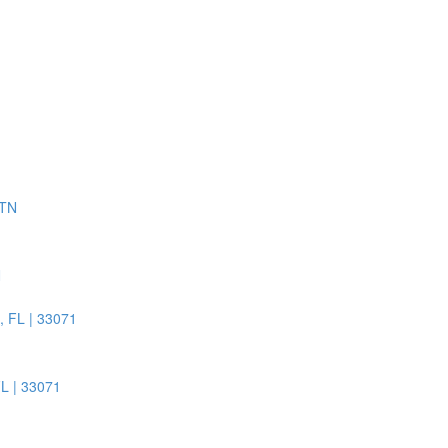
N
FL | 33071