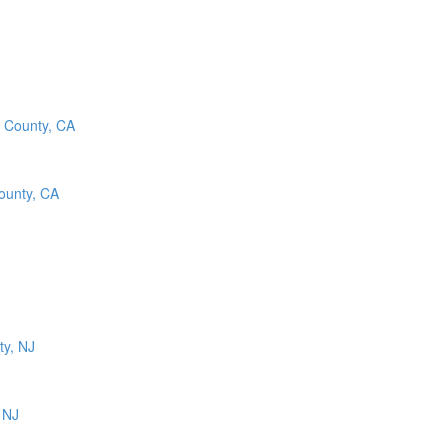
County, CA
 NJ