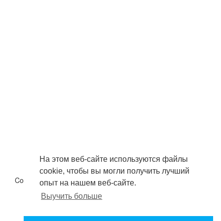
На этом веб-сайте используются файлы
cookie, чтобы вы могли получить лучший
Copyright © 2026 . Все права защищены.
опыт на нашем веб-сайте.
Условия эксплуатации
Выучить больше
политика конфиденциальности
О нас
Свяжитесь с нами