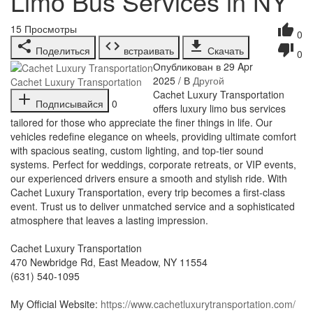
Limo Bus Services in NY
15
Просмотры
0
Поделиться
встраивать
Скачать
0
Опубликован в 29 Apr
2025 / В
Другой
Cachet Luxury Transportation
⁣Cachet Luxury Transportation
Подписывайся
0
offers luxury limo bus services
tailored for those who appreciate the finer things in life. Our
vehicles redefine elegance on wheels, providing ultimate comfort
with spacious seating, custom lighting, and top-tier sound
systems. Perfect for weddings, corporate retreats, or VIP events,
our experienced drivers ensure a smooth and stylish ride. With
Cachet Luxury Transportation, every trip becomes a first-class
event. Trust us to deliver unmatched service and a sophisticated
atmosphere that leaves a lasting impression.
Cachet Luxury Transportation
470 Newbridge Rd, East Meadow, NY 11554
(631) 540-1095
My Official Website:
https://www.cachetluxurytransportation.com/