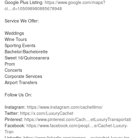
Google Plus Listing:
https://www.google.com/maps?
ci....d=105098980885678948
Service We Offer:
Weddings
Wine Tours
Sporting Events
Bachelor/Bachelorette
Sweet 16/Quinceanera
Prom
Concerts
Corporate Services
Airport Transfers
Follow Us On:
Instagram:
https://www.instagram.com/cachetlimo/
Twitter:
https://x.com/LuxuryCachet
Pinterest:
https://www.pinterest.com/Cach....etLuxuryTransportati
Facebook:
https://www.facebook.com/peopl....e/Cachet-Luxury-
Tran
Linkedin:
https://www.linkedin.com/compa....ny/cachet-luxury-tra