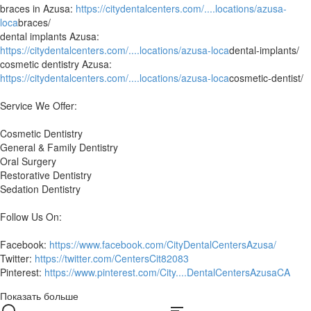
braces in Azusa:
https://citydentalcenters.com/....locations/azusa-
loca
braces/
dental implants Azusa:
https://citydentalcenters.com/....locations/azusa-loca
dental-implants/
cosmetic dentistry Azusa:
https://citydentalcenters.com/....locations/azusa-loca
cosmetic-dentist/
Service We Offer:
Cosmetic Dentistry
General & Family Dentistry
Oral Surgery
Restorative Dentistry
Sedation Dentistry
Follow Us On:
Facebook:
https://www.facebook.com/CityDentalCentersAzusa/
Twitter:
https://twitter.com/CentersCit82083
Pinterest:
https://www.pinterest.com/City....DentalCentersAzusaCA
Показать больше