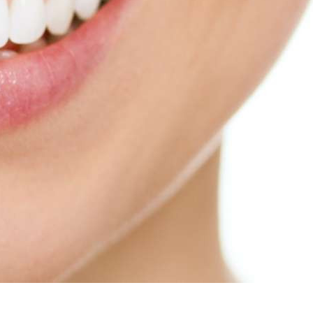
платить
Банковский
перевод
Garanti
Bank
4796824372433055
Account
number
/
IBAN