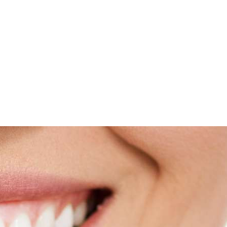
платить
2Checkout