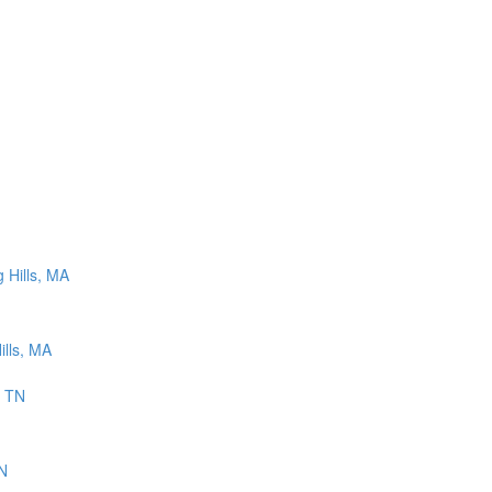
ills, MA
TN