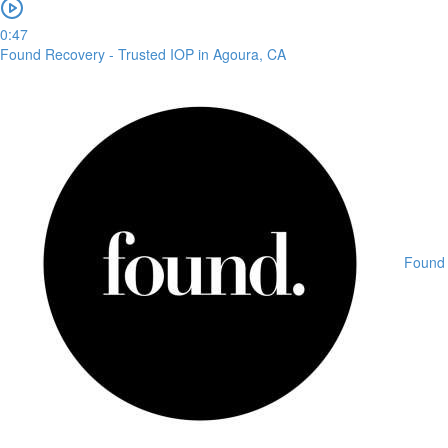
0:47
Found Recovery - Trusted IOP in Agoura, CA
Found