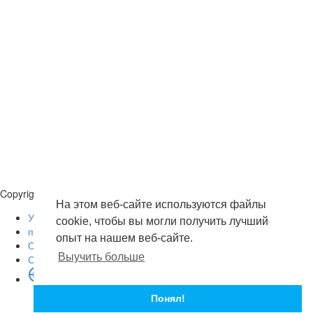
Загрузить
Обзор
для
загрузки
Публиковать
Copyright © 2026 . Все права защищены.
На этом веб-сайте используются файлы
Условия эксплуатации
cookie, чтобы вы могли получить лучший
политика конфиденциальности
опыт на нашем веб-сайте.
О нас
Выучить больше
Свяжитесь с нами
язык
English
Понял!
Russian