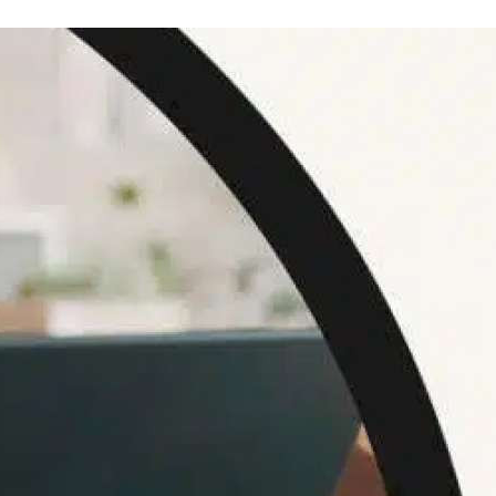
платить
Банковский
перевод
Garanti
Bank
4796824372433055