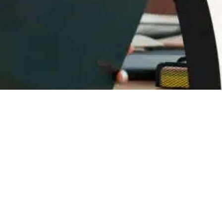
Account
number
/
IBAN
Antoian
Kordiyal
Account
name
TGBATRISXXX
Routing
code
United
States
Country
Note: