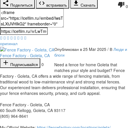
Поделиться
встраивать
Скачать
0
оригинал
Опубликован в 25 Mar 2025 / В
Люди и
блоги
Fence Factory - Goleta, CA
Подписывайся
0
⁣Need a fence for home Goleta that
matches your style and budget? Fence
Factory - Goleta, CA offers a wide range of fencing materials, from
traditional wood to low-maintenance vinyl and strong metal fences.
Our experienced team delivers professional installation, ensuring that
your fence enhances security, privacy, and curb appeal.
Fence Factory - Goleta, CA
60 South Kellogg, Goleta, CA 93117
(805) 964-8641
My Official Website:
https://fencefactory.com/locations/goleta/