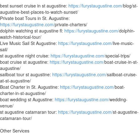
best sunset cruise in st augustine:
https://furystaugustine.com/
blog/st-
augustine-best-places-to-watch-sunset/
Private boat Tours in St. Augustine:
https://furystaugustine.com/
private-charters/
dolphin watching st augustine fl:
https://furystaugustine.com/
dolphin-
watch-historical-tour/
Live Music Sail St Augustine:
https://furystaugustine.com/
live-music-
sail/
st augustine night cruise:
https://furystaugustine.com/
special-trips/
boat cruise st augustine:
https://furystaugustine.com/
boat-cruise-in-st-
augustine/
sailboat tour st augustine:
https://furystaugustine.com/
sailboat-cruise-
at-st-augustine/
Boat Charter in St. Augustine:
https://furystaugustine.com/
boat-
charter-in-st-augustine/
boat wedding st Augustine:
https://furystaugustine.com/
wedding-
venue/
st augustine catamaran tour:
https://furystaugustine.com/
st-augustine-
catamaran-tour/
Other Services