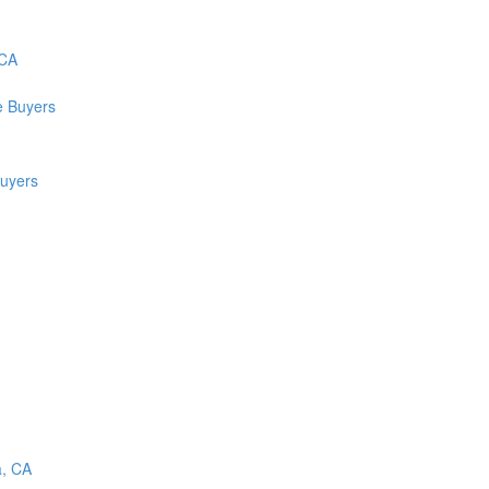
 CA
uyers