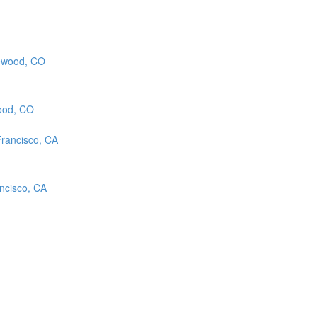
ood, CO
ncisco, CA