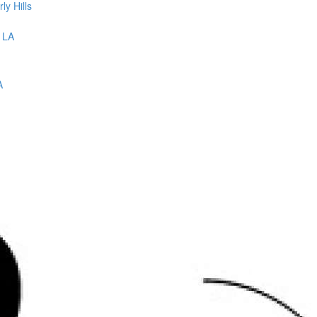
y Hills
A