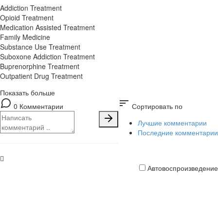
Addiction Treatment
Opioid Treatment
Medication Assisted Treatment
Family Medicine
Substance Use Treatment
Suboxone Addiction Treatment
Buprenorphine Treatment
Outpatient Drug Treatment
Показать больше
sort
0 Комментарии
Сортировать по
Лучшие комментарии
Последние комментарии
Автовоспроизведение
Кредитная
карта