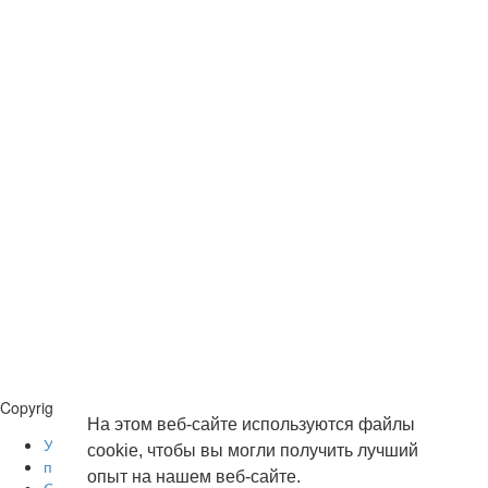
upload
it.
Загрузить
Обзор
для
загрузки
Публиковать
Copyright © 2026 . Все права защищены.
На этом веб-сайте используются файлы
Условия эксплуатации
cookie, чтобы вы могли получить лучший
политика конфиденциальности
опыт на нашем веб-сайте.