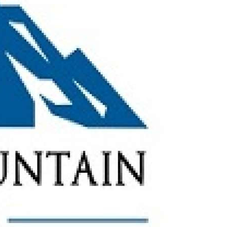
Garanti
Bank
4796824372433055
Account
number
/
IBAN
Antoian
Kordiyal
Account
name
TGBATRISXXX
Routing
code
United
States