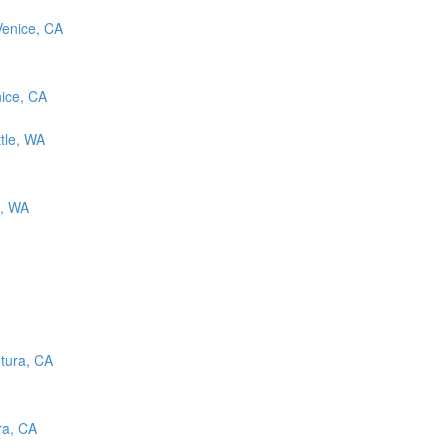
nice, CA
e, WA
ra, CA