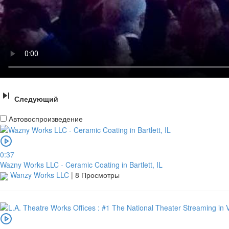
Следующий
Автовоспроизведение
0:37
Wazny Works LLC - Ceramic Coating in Bartlett, IL
Wanzy Works LLC
|
8 Просмотры