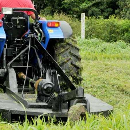
4796824372433055
Account
number
/
IBAN
Antoian
Kordiyal
Account
name
TGBATRISXXX
Routing
code
United
States
Country