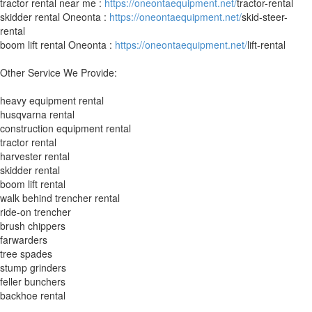
tractor rental near me :
https://oneontaequipment.net/
tractor-rental
skidder rental Oneonta :
https://oneontaequipment.net/
skid-steer-
rental
boom lift rental Oneonta :
https://oneontaequipment.net/
lift-rental
Other Service We Provide:
heavy equipment rental
husqvarna rental
construction equipment rental
tractor rental
harvester rental
skidder rental
boom lift rental
walk behind trencher rental
ride-on trencher
brush chippers
farwarders
tree spades
stump grinders
feller bunchers
backhoe rental