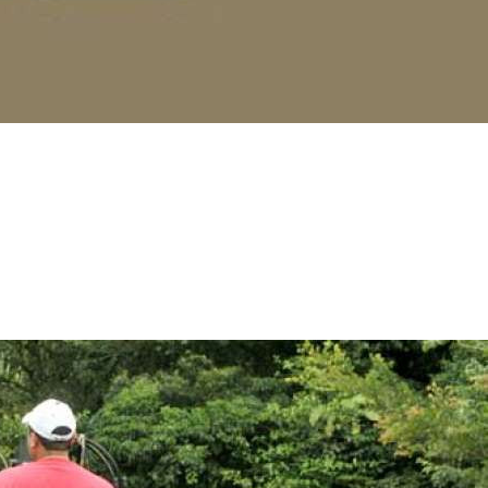
платить
Банковский
перевод
Garanti
Bank