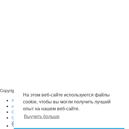
Загрузить
Обзор
для
загрузки
Публиковать
Copyright © 2026 . Все права защищены.
На этом веб-сайте используются файлы
Условия эксплуатации
cookie, чтобы вы могли получить лучший
политика конфиденциальности
опыт на нашем веб-сайте.
О нас
Выучить больше
Свяжитесь с нами
язык