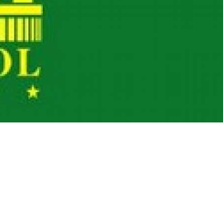
платить
Банковский
перевод
Garanti
Bank
4796824372433055
Account
number
/
IBAN
Antoian
Kordiyal