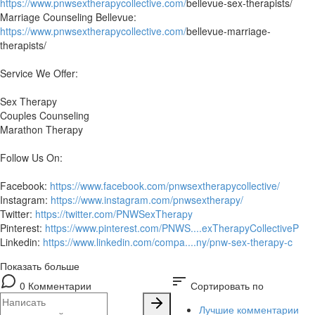
https://www.pnwsextherapycollective.com/
bellevue-sex-therapists/
Marriage Counseling Bellevue:
https://www.pnwsextherapycollective.com/
bellevue-marriage-
therapists/
Service We Offer:
Sex Therapy
Couples Counseling
Marathon Therapy
Follow Us On:
Facebook:
https://www.facebook.com/pnwsextherapycollective/
Instagram:
https://www.instagram.com/pnwsextherapy/
Twitter:
https://twitter.com/PNWSexTherapy
Pinterest:
https://www.pinterest.com/PNWS....exTherapyCollectiveP
Linkedin:
https://www.linkedin.com/compa....ny/pnw-sex-therapy-c
Показать больше
sort
0 Комментарии
Сортировать по
Лучшие комментарии