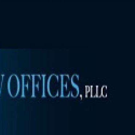
Банковский
перевод
Garanti
Bank
4796824372433055
Account
number
/
IBAN
Antoian
Kordiyal
Account
name
TGBATRISXXX
Routing