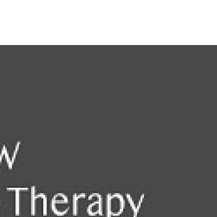
Кредитная
карта
платить
2Checkout