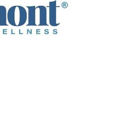
Банковский
перевод
Garanti
Bank
4796824372433055
Account
number
/
IBAN
Antoian
Kordiyal
Account
name
TGBATRISXXX