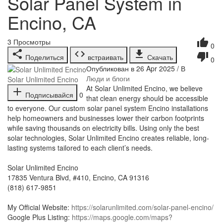
Solar Panel System in
Encino, CA
3
Просмотры
0
Поделиться
встраивать
Скачать
0
Опубликован в 26 Apr 2025 / В
Люди и блоги
Solar Unlimited Encino
⁣At Solar Unlimited Encino, we believe
Подписывайся
0
that clean energy should be accessible
to everyone. Our custom solar panel system Encino installations
help homeowners and businesses lower their carbon footprints
while saving thousands on electricity bills. Using only the best
solar technologies, Solar Unlimited Encino creates reliable, long-
lasting systems tailored to each client’s needs.
Solar Unlimited Encino
17835 Ventura Blvd, #410, Encino, CA 91316
(818) 617-9851
My Official Website:
https://solarunlimited.com/solar-panel-encino/
Google Plus Listing:
https://maps.google.com/maps?