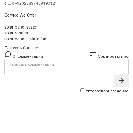
c....id=92028897459190121
Service We Offer:
solar panel system
solar repairs
solar panel installation
Показать больше
sort
0 Комментарии
Сортировать по
Автовоспроизведение