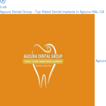
0:48
Agoura Dental Group - Top-Rated Dental Implants in Agoura Hills, CA
Agoura