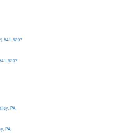
 541-5207
ey, PA