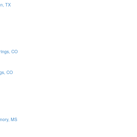
n, TX
ngs, CO