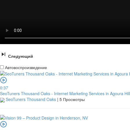
Следующий
Автовоспроизведение
0:37
SeoTuners Thousand Oaks - Internet Marketing Services in Agoura Hil
SeoTuners Thousand Oaks
|
5 Просмотры